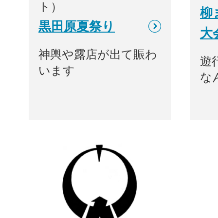
ト）
柳
黒田原夏祭り
大
神輿や露店が出て賑わ
遊
います
な