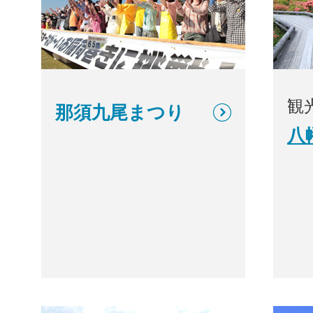
観
那須九尾まつり
八