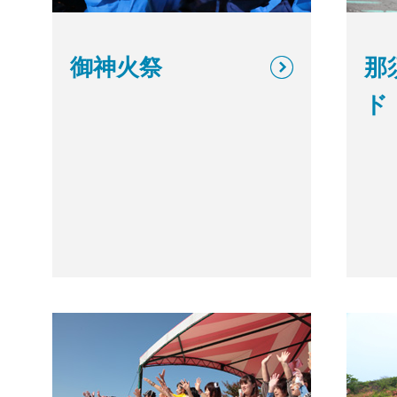
御神火祭
那
ド