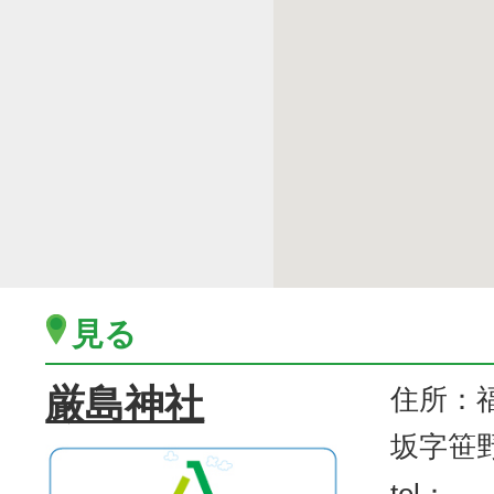
見る
厳島神社
住所：
坂字笹野
tel：