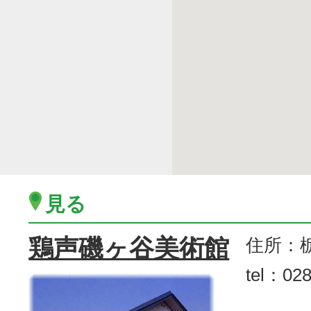
見る
鶏声磯ヶ谷美術館
住所：栃
tel：028