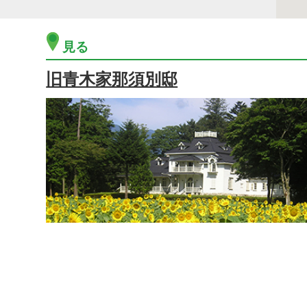
見る
旧青木家那須別邸