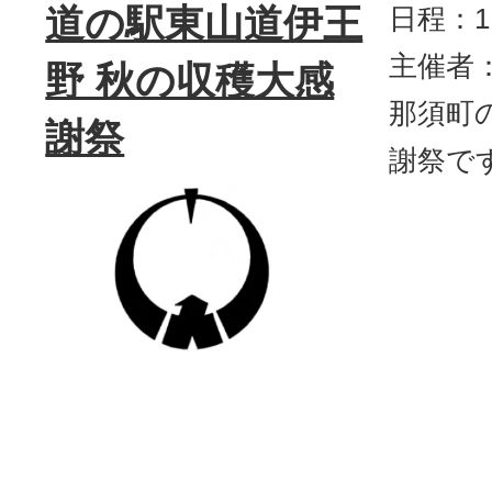
道の駅東山道伊王
日程：1
主催者
野 秋の収穫大感
那須町
謝祭
謝祭で