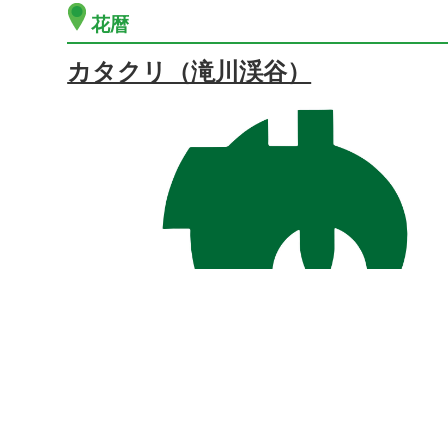
花暦
カタクリ（滝川渓谷）