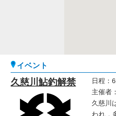
イベント
久慈川鮎釣解禁
日程：6
主催者
久慈川
われ，